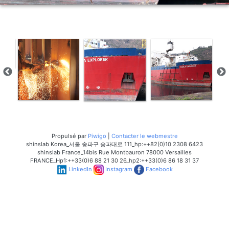
Propulsé par
Piwigo
|
Contacter le webmestre
shinslab Korea_서울 송파구 송파대로 111_hp:++82(0)10 2308 6423
shinslab France_14bis Rue Montbauron 78000 Versailles
FRANCE_Hp1:++33(0)6 88 21 30 26_hp2:++33(0)6 86 18 31 37
LinkedIn
Instagram
Facebook