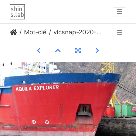
Mot-clé
vlcsnap-2020-10-23-13h02m40s756 opti